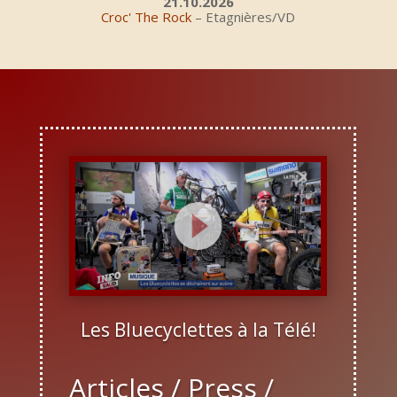
21.10.2026
Croc' The Rock
– Etagnières/VD
Les Bluecyclettes à la Télé!
Articles / Press /