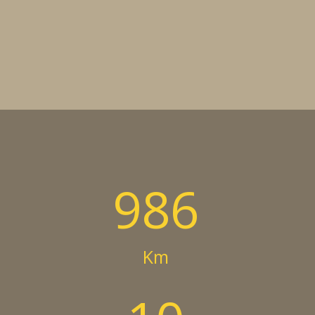
986
Km