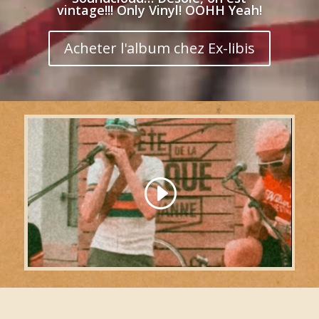
vintage!!! Only Vinyl! OOHH Yeah!
Acheter l'album chez Ex-libis