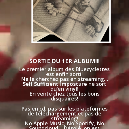
SORTIE DU 1ER ALBUM!!!
Le premier album des Bluecyclettes
est enfin sorti!
Ne le cherchez pas en streaming…
Self Sufficient Imposture
ne sort
qu’en vinyl!
En vente chez tous les bons
disquaires!
Pas en cd, pas sur les plateformes
de téléchargement et pas de
streaming!
No Apple Music, No Spotify, No
Soundcloud… Désolé, on est